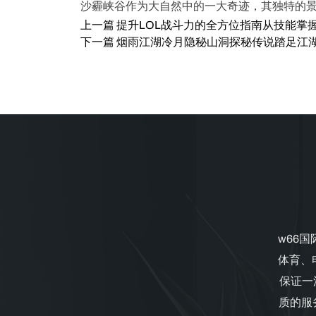
沙霾峡谷作为大自然中的一大奇迹，其独特的
上一篇
提升LOL战斗力的全方位指南从技能掌
下一篇
烟雨江湖冷月隐秘山洞探秘传说踏足江
w66
体育、
保证一
质的服务