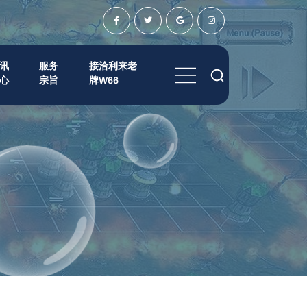
讯
服务
接洽利来老
心
宗旨
牌W66