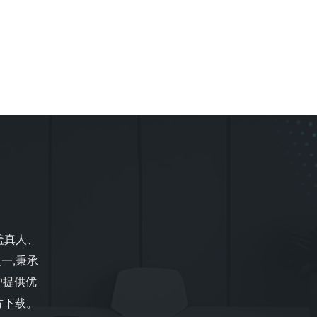
盖真人、
一,秉承
户提供优
官方下载。