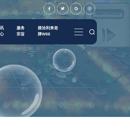
讯
服务
接洽利来老
心
宗旨
牌W66