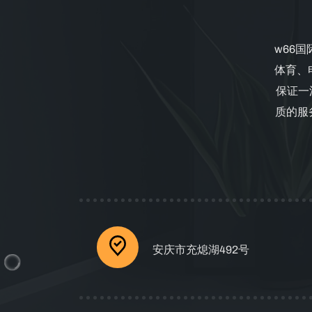
w66
体育、
保证一
质的服务
安庆市充熄湖492号