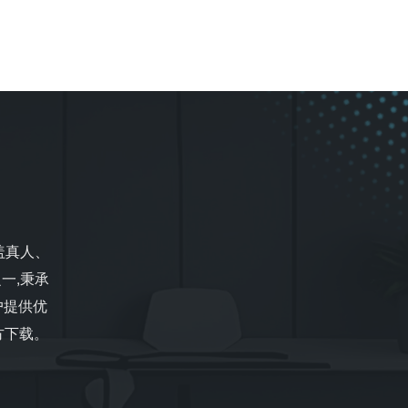
盖真人、
一,秉承
户提供优
官方下载。