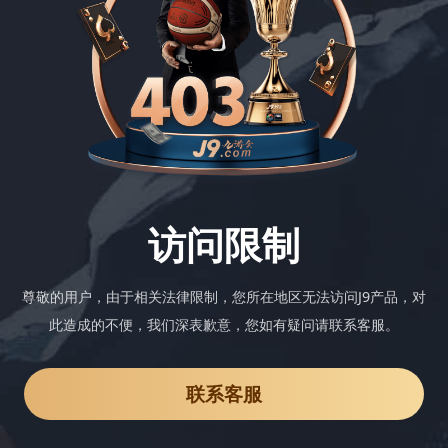
访问限制
尊敬的用户，由于相关法律限制，您所在地区无法访问J9产品，对
此造成的不便，我们深表歉意，您如有疑问请联系客服。
联系客服